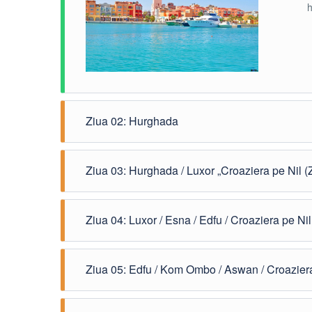
h
Ziua 02: Hurghada
A
Ziua 03: Hurghada / Luxor „Croaziera pe Nil (Z
H
e
Î
Ziua 04: Luxor / Esna / Edfu / Croaziera pe Nil
a
K
V
M
d
Ziua 05: Edfu / Kom Ombo / Aswan / Croaziera
p
p
f
P
M