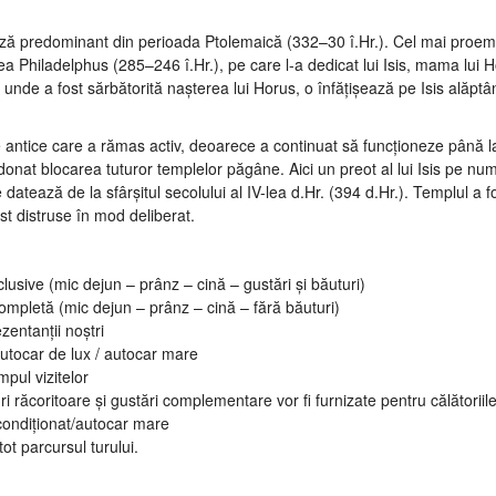
ază predominant din perioada Ptolemaică (332–30 î.Hr.). Cel mai proem
a Philadelphus (285–246 î.Hr.), pe care l-a dedicat lui Isis, mama lui H
nde a fost sărbătorită nașterea lui Horus, o înfățișează pe Isis alăptân
ene antice care a rămas activ, deoarece a continuat să funcționeze până 
rdonat blocarea tuturor templelor păgâne. Aici un preot al lui Isis pe n
 datează de la sfârșitul secolului al IV-lea d.Hr. (394 d.Hr.). Templul a f
ost distruse în mod deliberat.
lusive (mic dejun – prânz – cină – gustări și băuturi)
ompletă (mic dejun – prânz – cină – fără băuturi)
ezentanții noștri
 autocar de lux / autocar mare
impul vizitelor
uri răcoritoare și gustări complementare vor fi furnizate pentru călătoriile
 condiționat/autocar mare
tot parcursul turului.