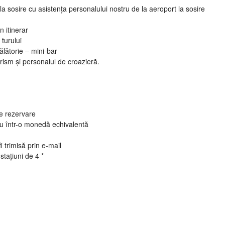
la sosire cu asistența personalului nostru de la aeroport la sosire
 itinerar
 turului
ălătorie – mini-bar
turism și personalul de croazieră.
e rezervare
au într-o monedă echivalentă
i trimisă prin e-mail
stațiuni de 4 *