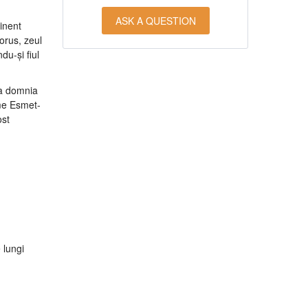
ASK A QUESTION
inent
orus, zeul
du-și fiul
la domnia
ume Esmet-
ost
 lungi