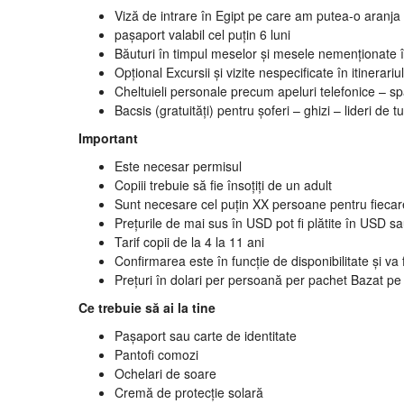
Viză de intrare în Egipt pe care am putea-o aranja 
pașaport valabil cel puțin 6 luni
Băuturi în timpul meselor și mesele nemenționate în
Opțional Excursii și vizite nespecificate în itinerariul
Cheltuieli personale precum apeluri telefonice – sp
Bacsis (gratuități) pentru șoferi – ghizi – lideri de 
Important
Este necesar permisul
Copiii trebuie să fie însoțiți de un adult
Sunt necesare cel puțin XX persoane pentru fiecar
Prețurile de mai sus în USD pot fi plătite în USD s
Tarif copii de la 4 la 11 ani
Confirmarea este în funcție de disponibilitate și va f
Prețuri în dolari per persoană per pachet Bazat pe 
Ce trebuie să ai la tine
Pașaport sau carte de identitate
Pantofi comozi
Ochelari de soare
Cremă de protecție solară