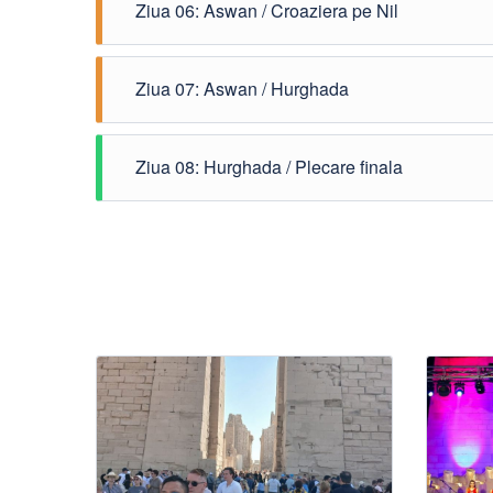
C
Ziua 06: Aswan / Croaziera pe Nil
d
s
H
s
p
M
t
t
Ziua 07: Aswan / Hurghada
r
p
d
E
Î
T
p
t
M
P
(
z
Ziua 08: Hurghada / Plecare finala
H
b
s
r
n
T
M
t
d