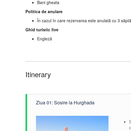
Bani gheata
Politica de anulare
În cazul în care rezervarea este anulată cu 3 săp
Ghid turistic live
Engleză
Itinerary
Ziua 01: Sosire la Hurghada
S
r