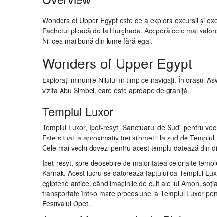
Wonders of Upper Egypt este de a explora excursii și excu
Pachetul pleacă de la Hurghada. Acoperă cele mai valoroa
Nil cea mai bună din lume fără egal.
Wonders of Upper Egypt
Explorați minunile Nilului în timp ce navigați. În orașul 
vizita Abu Simbel, care este aproape de graniță.
Templul Luxor
Templul Luxor, Ipet-resyt „Sanctuarul de Sud” pentru vechi
Este situat la aproximativ trei kilometri la sud de Templu
Cele mai vechi dovezi pentru acest templu datează din din
Ipet-resyt, spre deosebire de majoritatea celorlalte templ
Karnak. Acest lucru se datorează faptului că Templul Luxor
egiptene antice, când imaginile de cult ale lui Amon, soția 
transportate într-o mare procesiune la Templul Luxor pen
Festivalul Opet.