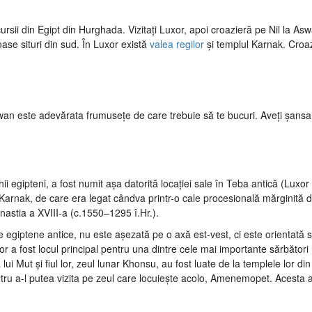
rsii din Egipt din Hurghada. Vizitați Luxor, apoi croazieră pe Nil la As
se situri din sud. În Luxor există
valea regilor
și templul Karnak. Croa
Aswan este adevărata frumusețe de care trebuie să te bucuri. Aveți șansa
i egipteni, a fost numit așa datorită locației sale în Teba antică (Luxo
l Karnak, de care era legat cândva printr-o cale procesională mărginită de
astia a XVIII-a (c.1550–1295 î.Hr.).
e egiptene antice, nu este așezată pe o axă est-vest, ci este orientată 
 a fost locul principal pentru una dintre cele mai importante sărbători 
lui Mut și fiul lor, zeul lunar Khonsu, au fost luate de la templele lor di
tru a-l putea vizita pe zeul care locuiește acolo, Amenemopet. Acesta a