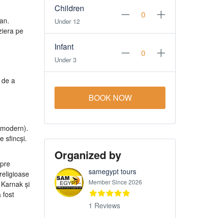
Children
wan.
Under 12
ziera pe
Infant
Under 3
 de a
BOOK NOW
r modern).
 sfincși.
Organized by
spre
samegypt tours
religioase
Member Since 2026
n Karnak și
 fost
1 Reviews