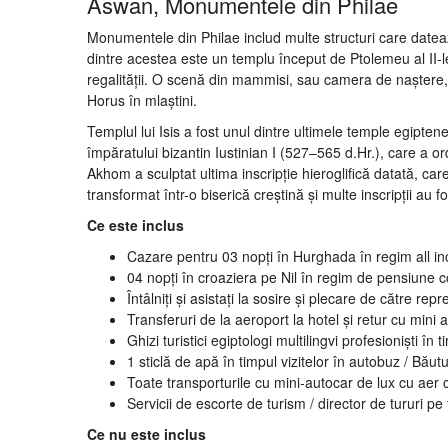
Aswan, Monumentele din Philae
Monumentele din Philae includ multe structuri care date
dintre acestea este un templu început de Ptolemeu al II-le
regalității. O scenă din mammisi, sau camera de naștere, u
Horus în mlaștini.
Templul lui Isis a fost unul dintre ultimele temple egipt
împăratului bizantin Iustinian I (527–565 d.Hr.), care a o
Akhom a sculptat ultima inscripție hieroglifică datată, care
transformat într-o biserică creștină și multe inscripții au f
Ce este inclus
Cazare pentru 03 nopți în Hurghada în regim all inc
04 nopți în croaziera pe Nil în regim de pensiune c
Întâlniți și asistați la sosire și plecare de către repr
Transferuri de la aeroport la hotel și retur cu mini
Ghizi turistici egiptologi multilingvi profesioniști în t
1 sticlă de apă în timpul vizitelor în autobuz / Băut
Toate transporturile cu mini-autocar de lux cu aer
Servicii de escorte de turism / director de tururi pe 
Ce nu este inclus