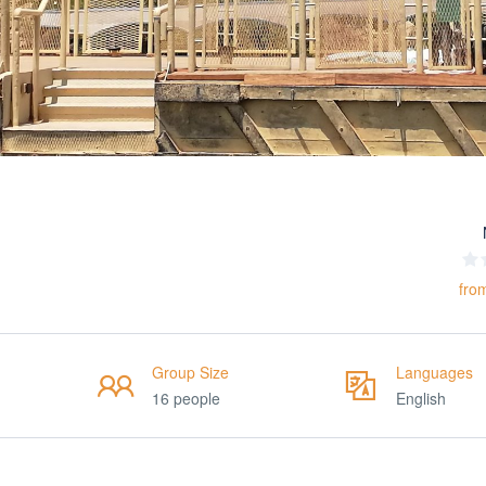
fro
Group Size
Languages
16 people
English