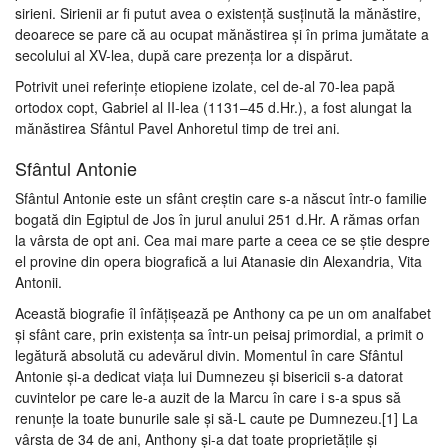
sirieni. Sirienii ar fi putut avea o existență susținută la mănăstire,
deoarece se pare că au ocupat mănăstirea și în prima jumătate a
secolului al XV-lea, după care prezența lor a dispărut.
Potrivit unei referințe etiopiene izolate, cel de-al 70-lea papă
ortodox copt, Gabriel al II-lea (1131–45 d.Hr.), a fost alungat la
mănăstirea Sfântul Pavel Anhoretul timp de trei ani.
Sfântul Antonie
Sfântul Antonie este un sfânt creștin care s-a născut într-o familie
bogată din Egiptul de Jos în jurul anului 251 d.Hr. A rămas orfan
la vârsta de opt ani. Cea mai mare parte a ceea ce se știe despre
el provine din opera biografică a lui Atanasie din Alexandria, Vita
Antonii.
Această biografie îl înfățișează pe Anthony ca pe un om analfabet
și sfânt care, prin existența sa într-un peisaj primordial, a primit o
legătură absolută cu adevărul divin. Momentul în care Sfântul
Antonie și-a dedicat viața lui Dumnezeu și bisericii s-a datorat
cuvintelor pe care le-a auzit de la Marcu în care i s-a spus să
renunțe la toate bunurile sale și să-L caute pe Dumnezeu.[1] La
vârsta de 34 de ani, Anthony și-a dat toate proprietățile și