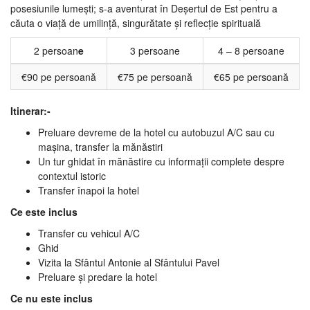
posesiunile lumești; s-a aventurat în Deșertul de Est pentru a
căuta o viață de umilință, singurătate și reflecție spirituală
2 persoan
e
3 persoane
4 – 8 persoane
€90 pe persoană
€75 pe persoană
€65 pe persoană
Itinerar:-
Preluare devreme de la hotel cu autobuzul A/C sau cu
mașina, transfer la mănăstiri
Un tur ghidat în mănăstire cu informații complete despre
contextul istoric
Transfer înapoi la hotel
Ce este inclus
Transfer cu vehicul A/C
Ghid
Vizita la Sfântul Antonie al Sfântului Pavel
Preluare și predare la hotel
Ce nu este inclus