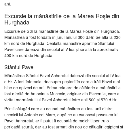
ani.
Excursie la mănăstirile de la Marea Roșie din
Hurghada
Excursie de o zi la mănăstirile de la Marea Roșie din Hurghada.
Mănăstirea a fost fondată în jurul anului 300 d.Hr. Se află la 230
km nord de Hurghada. Cealaltă mănăstire aparține Sfântului
Pavel care datează din secolul al V-lea și se află la aproximativ
400 km nord de Hurghada.
Sfântul Pavel
Mănăstirea Sfântul Pavel Anhoretul datează din secolul al IV-lea
d.Hr. A fost întemeiat deasupra peșterii în care a trăit Pavel mai
bine de optzeci de ani. Prima relatare de călătorie a mănăstirii a
fost oferită de Antoninus Mucenic, originar din Placentia, care a
vizitat mormântul lui Pavel Anhoretul între anii 560 și 570 d.Hr.
Primii călugări care au ocupat mănăstirea au fost unii dintre
ucenicii lui Antonie cel Mare, după ce au cunoscut povestea lui
Pavel Anhoretul, ar fi putut fi ocupată de melchiți pentru o
perioadă scurtă, dar au fost urmați din nou de călugări egipteni și