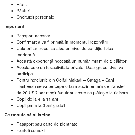
Prânz
Băuturi
Cheltuieli personale
Important
Pașaport necesar
Confirmarea va fi primită în momentul rezervării
Călătorii ar trebui să aibă un nivel de condiție fizică
moderată
Această experiență necesită un număr minim de 2 călători
Acesta este un tur/activitate privată. Doar grupul dvs. va
participa
Pentru hotelurile din Golful Makadi – Safaga – Sahl
Hasheesh se va percepe o taxă suplimentară de transfer
de 20 USD per mașină/autobuz care se plătește la ridicare
Copil de la 4 la 11 ani
Copil până la 3 ani gratuit
Ce trebuie să ai la tine
Pașaport sau carte de identitate
Pantofi comozi