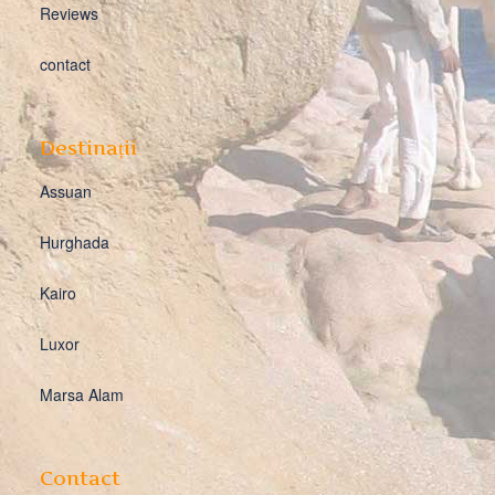
Reviews
contact
Destinații
Assuan
Hurghada
Kairo
Luxor
Marsa Alam
Contact