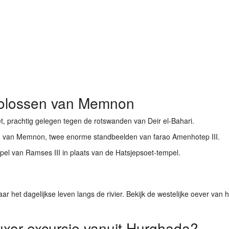
Kolossen van Memnon
t
, prachtig gelegen tegen de rotswanden van Deir el-Bahari.
n van Memnon
, twee enorme standbeelden van farao Amenhotep III.
mpel van
Ramses III
in plaats van de Hatsjepsoet-tempel.
r het dagelijkse leven langs de rivier. Bekijk de westelijke oever van 
xor excursie vanuit Hurghada?