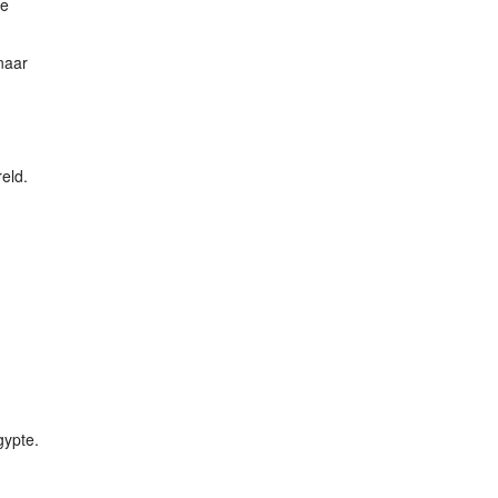
de
naar
eld.
gypte.