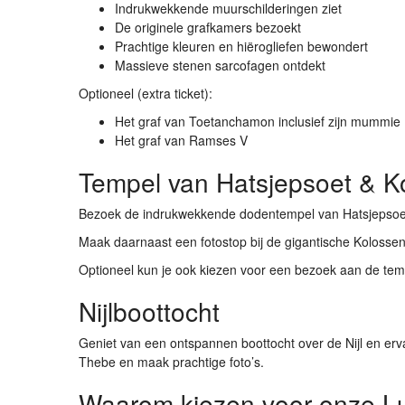
Indrukwekkende muurschilderingen ziet
De originele grafkamers bezoekt
Prachtige kleuren en hiërogliefen bewondert
Massieve stenen sarcofagen ontdekt
Optioneel (extra ticket):
Het graf van
Toetanchamon
inclusief zijn mummie
Het graf van
Ramses V
Tempel van Hatsjepsoet & 
Bezoek de indrukwekkende dodentempel van
Hatsjepsoe
Maak daarnaast een fotostop bij de gigantische
Kolosse
Optioneel kun je ook kiezen voor een bezoek aan de te
Nijlboottocht
Geniet van een ontspannen boottocht over de Nijl en ervaa
Thebe en maak prachtige foto’s.
Waarom kiezen voor onze Lu