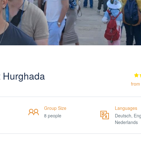
it Hurghada
from
Group Size
Languages
8 people
Deutsch, Eng
Nederlands