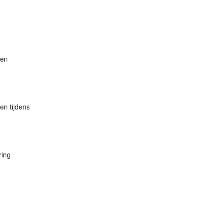
een
en tijdens
ring