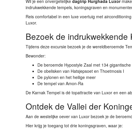
Wil je een onvergetelijke
dagtrip Hurghada Luxor
maken
indrukwekkende tempels, koningsgraven en monumenten 
Reis comfortabel in een luxe voertuig met airconditionin
Luxor.
Bezoek de indrukwekkende K
Tijdens deze excursie bezoek je de wereldberoemde
Tem
Bewonder:
De beroemde Hypostyle Zaal met 134 gigantische 
De obelisken van
Hatsjepsoet
en
Thoetmosis I
De pylonen en het heilige meer
De tempel van Amon-Ra
De Karnak Tempel is dé topattractie van Luxor en een ab
Ontdek de Vallei der Koning
Aan de westelijke oever van Luxor bezoek je de beroe
Hier krijg je toegang tot drie koningsgraven, waar je: