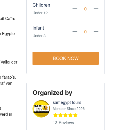
Children
Under 12
it Caïro,
Infant
n Egypte
Under 3
BOOK NOW
allei der
.
 farao’s.
raf van
Organized by
samegypt tours
s
Member Since 2026
werd in
13 Reviews