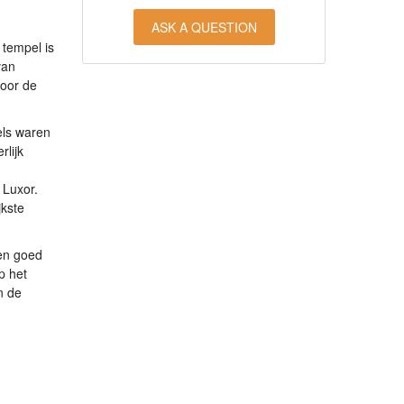
ASK A QUESTION
 tempel is
van
oor de
els waren
lijk
 Luxor.
jkste
 en goed
p het
n de