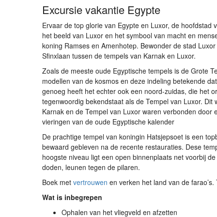
Excursie vakantie Egypte
Ervaar de top glorie van Egypte en Luxor, de hoofdstad
het beeld van Luxor en het symbool van macht en menseli
koning Ramses en Amenhotep. Bewonder de stad Luxor e
Sfinxlaan tussen de tempels van Karnak en Luxor.
Zoals de meeste oude Egyptische tempels is de Grote 
modellen van de kosmos en deze indeling betekende dat
genoeg heeft het echter ook een noord-zuidas, die het o
tegenwoordig bekendstaat als de Tempel van Luxor. Dit 
Karnak en de Tempel van Luxor waren verbonden door een
vieringen van de oude Egyptische kalender
De prachtige tempel van koningin Hatsjepsoet is een to
bewaard gebleven na de recente restauraties. Dese tempe
hoogste niveau ligt een open binnenplaats net voorbij d
doden, leunen tegen de pilaren.
Boek met
vertrouwen
en verken het land van de farao’s.
Wat is inbegrepen
Ophalen van het vliegveld en afzetten