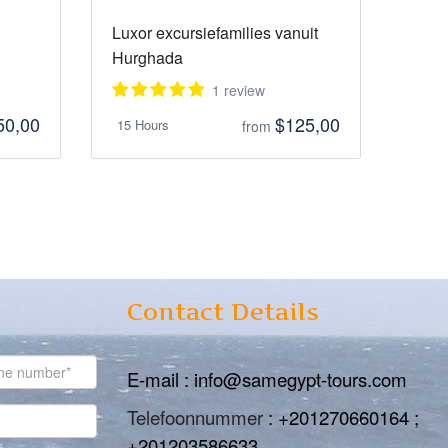
Luxor excursiefamilies vanuit
Hurghada
1 review
50,00
$125,00
15 Hours
from
Contact Details
E-mail : info@samegypt-tours.com
Telefoonnummer
: +201270660164 ;
+201203586633