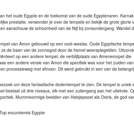
 van het oude Egypte en de toekomst van de oude Egyptenaren. Karnak
jke prestatie. verwonder je over de tempels en bekijk de grote glorie 
n aanschouw de schoonheid van de Nijl bij zonsondergang. Wandel d
Tempel van Amon gebouwd op een oost-westas. Oude Egyptische temp
 ze de baan van de zonnegod door de hemel weerspiegelden. Uitzonder
riënteert op een andere tempel, de verblijfplaats van Amenemopet die
was een andere versie van Amon die specifiek was voor het zuiden van
 processieweg met sfinxen. Dit werd gebruikt in een van de belangri
pbezoek om deze fantastische dodentempel te zien. De tempel is uniek
l bestaat uit drie niveaus, elk met een zuilengang aan het uiteinde. O
e portiek. Mummivormige beelden van Hatsjepsoet als Osiris, de god va
 Top excursiereis Egypte