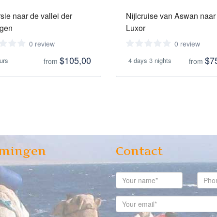
sie naar de vallei der
Nijlcruise van Aswan naar
ngen
Luxor
0 review
0 review
$105,00
$7
urs
4 days 3 nights
from
from
mingen
Contact