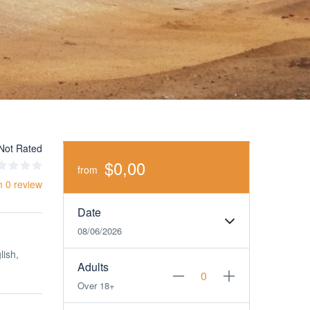
Not Rated
$0,00
from
m 0 review
Date
08/06/2026
lish,
Adults
Over 18+