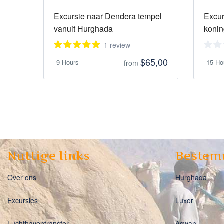
Excursie naar Dendera tempel
Excur
vanuit Hurghada
koni
1 review
$65,00
9 Hours
15 Ho
from
Nuttige links
Bestem
Over ons
Hurghada
Excursies
Luxor
Luchthaventransfer
Aswan