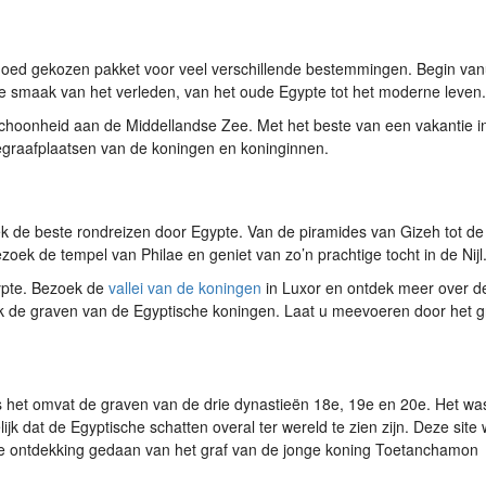
goed gekozen pakket voor veel verschillende bestemmingen. Begin vanu
de smaak van het verleden, van het oude Egypte tot het moderne leven.
schoonheid aan de Middellandse Zee. Met het beste van een vakantie i
egraafplaatsen van de koningen en koninginnen.
e beste rondreizen door Egypte. Van de piramides van Gizeh tot de V
ek de tempel van Philae en geniet van zo’n prachtige tocht in de Nijl
ypte. Bezoek de
vallei van de koningen
in Luxor en ontdek meer over de
k de graven van de Egyptische koningen. Laat u meevoeren door het g
us het omvat de graven van de drie dynastieën 18e, 19e en 20e. Het wa
jk dat de Egyptische schatten overal ter wereld te zien zijn. Deze site 
ge ontdekking gedaan van het graf van de jonge koning Toetanchamon