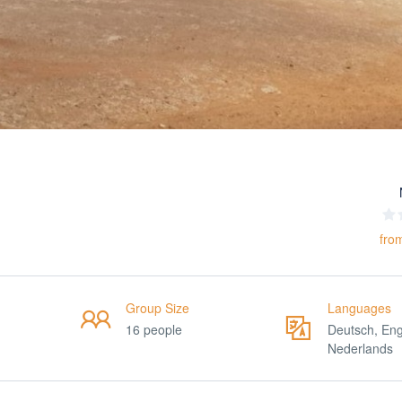
fro
Group Size
Languages
16 people
Deutsch, Eng
Nederlands