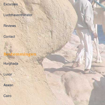
Excursies
Luchthaventransfer
Reviews
Contact
Bestemmingen
Hurghada
Luxor
Aswan
Cairo