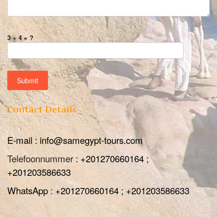
3 + 4 = ?
Contact Details
E-mail : info@samegypt-tours.com
Telefoonnummer
: +201270660164 ;
+201203586633
WhatsApp : +201270660164 ; +201203586633