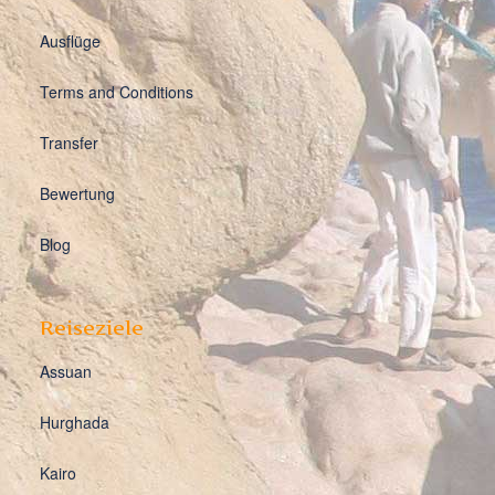
Ausflüge
Terms and Conditions
Transfer
Bewertung
Blog
Reiseziele
Assuan
Hurghada
Kairo