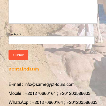
3 + 4 = ?
Kontaktdaten
E-mail : info@samegypt-tours.com
Mobile : +201270660164 ; +201203586633
WhatsApp : +201270660164 ; +201203586633