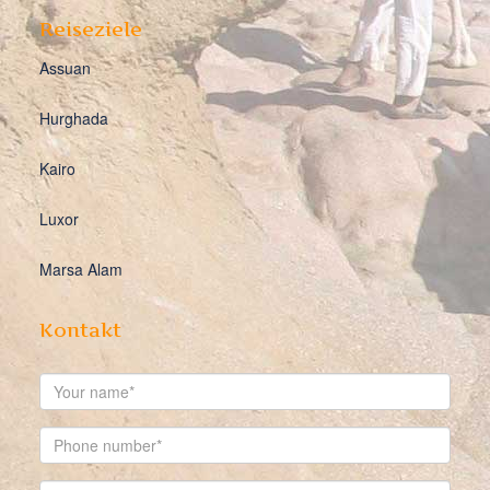
Reiseziele
Assuan
Hurghada
Kairo
Luxor
Marsa Alam
Kontakt