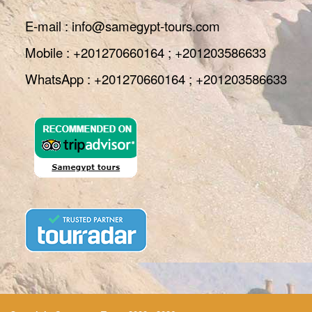
E-mail : info@samegypt-tours.com
Mobile : +201270660164 ; +201203586633
WhatsApp : +201270660164 ; +201203586633