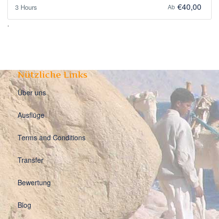
€40,00
3 Hours
Ab
.
Nützliche Links
Über uns
Ausflüge
Terms and Conditions
Transfer
Bewertung
Blog