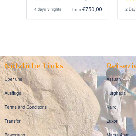
€750,00
4 days 3 nights
2 Day
from
Nützliche Links
Reisezi
Über uns
Assuan
Ausflüge
Hurghada
Terms and Conditions
Kairo
Transfer
Luxor
Bewertung
Marsa Alam