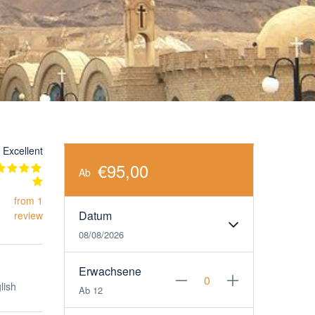
Excellent
€95,00
Ab
from 1
Datum
review
08/08/2026
Erwachsene
lish
Ab 12