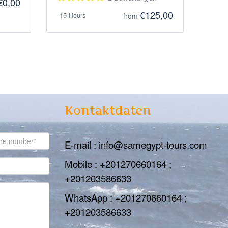
€0,00
€125,00
15 Hours
from
Kontaktdaten
E-mail : info@samegypt-tours.com
Mobile : +201270660164 ;
+201203586633
WhatsApp : +201270660164 ;
+201203586633