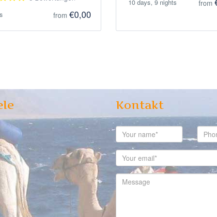
10 days, 9 nights
from
€0,00
s
from
ele
Kontakt