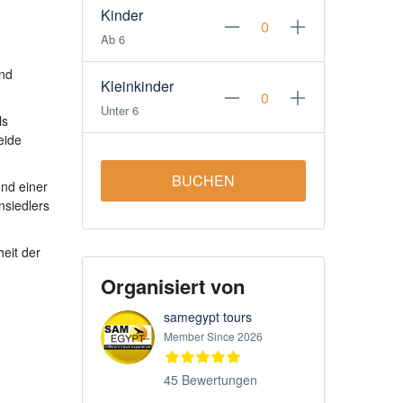
Kinder
Ab 6
und
Kleinkinder
Unter 6
ls
eide
BUCHEN
nd einer
nsiedlers
heit der
Organisiert von
samegypt tours
Member Since 2026
45 Bewertungen