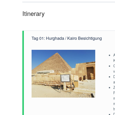
Itinerary
Tag 01: Hurghada / Kairo Besichtigung
A
K
G
v
D
a
Z
P
m
m
h
D