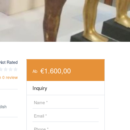
Not Rated
€1.600,00
Ab
m 0 review
Inquiry
lish