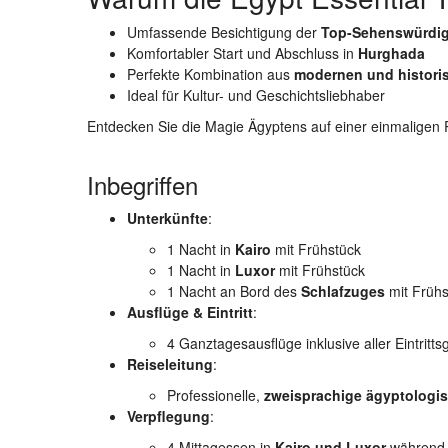
Umfassende Besichtigung der
Top-Sehenswürdig
Komfortabler Start und Abschluss in
Hurghada
Perfekte Kombination aus
modernen und histori
Ideal für Kultur- und Geschichtsliebhaber
Entdecken Sie die Magie Ägyptens auf einer einmaligen 
Inbegriffen
Unterkünfte
:
1 Nacht in
Kairo
mit Frühstück
1 Nacht in
Luxor
mit Frühstück
1 Nacht an Bord des
Schlafzuges
mit Früh
Ausflüge & Eintritt
:
4 Ganztagesausflüge inklusive aller Eintrit
Reiseleitung
:
Professionelle,
zweisprachige ägyptologis
Verpflegung
:
4 Mittagessen in
Kairo und Luxor
während 