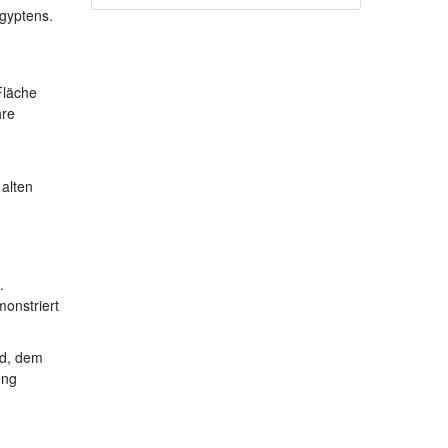
Ägyptens.
Fläche
hre
 alten
.
onstriert
d, dem
ung