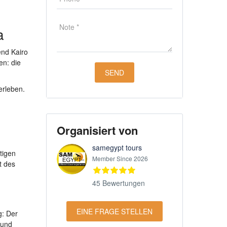
a
nd Kairo
en: die
erleben.
Organisiert von
samegypt tours
tigen
Member Since 2026
t des
45 Bewertungen
EINE FRAGE STELLEN
g: Der
 und