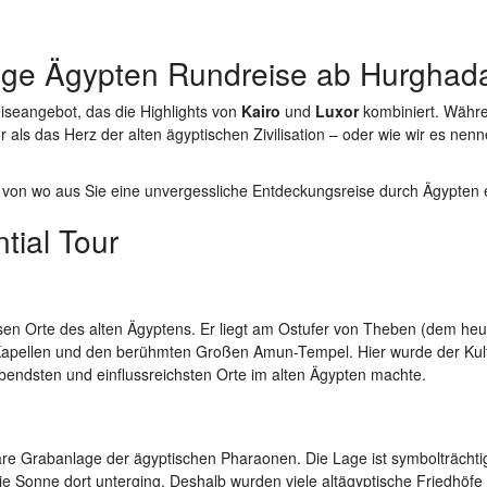
ägige Ägypten Rundreise ab Hurghad
eiseangebot, das die Highlights von
Kairo
und
Luxor
kombiniert. Währe
 als das Herz der alten ägyptischen Zivilisation – oder wie wir es nenn
, von wo aus Sie eine unvergessliche Entdeckungsreise durch Ägypten 
tial Tour
sen Orte des alten Ägyptens. Er liegt am Ostufer von Theben (dem heu
 Kapellen und den berühmten Großen Amun-Tempel. Hier wurde der Kul
endsten und einflussreichsten Orte im alten Ägypten machte.
äre Grabanlage der ägyptischen Pharaonen. Die Lage ist symbolträchti
e Sonne dort unterging. Deshalb wurden viele altägyptische Friedhöfe