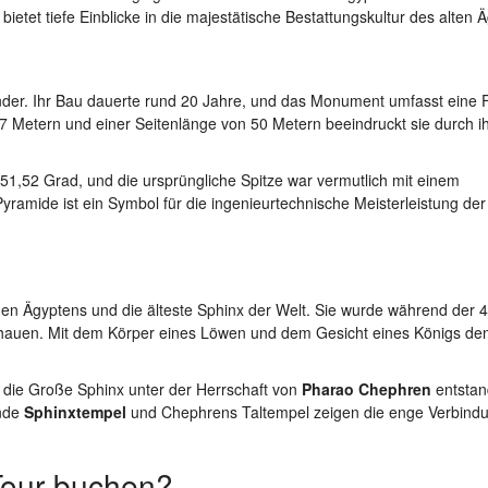
bietet tiefe Einblicke in die majestätische Bestattungskultur des alten 
nder. Ihr Bau dauerte rund 20 Jahre, und das Monument umfasst eine 
 Metern und einer Seitenlänge von 50 Metern beeindruckt sie durch i
51,52 Grad, und die ursprüngliche Spitze war vermutlich mit einem
ramide ist ein Symbol für die ingenieurtechnische Meisterleistung der
en Ägyptens und die älteste Sphinx der Welt. Sie wurde während der 4
ehauen. Mit dem Körper eines Löwen und dem Gesicht eines Königs dem
 die Große Sphinx unter der Herrschaft von
Pharao Chephren
entstan
ende
Sphinxtempel
und Chephrens Taltempel zeigen die enge Verbind
Tour buchen?