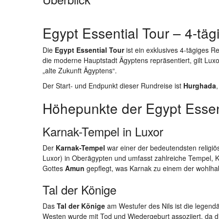
Egypt Essential Tour – 4-t
Die
Egypt Essential Tour
ist ein exklusives 4-tägiges R
die moderne Hauptstadt Ägyptens repräsentiert, gilt Luxor
„alte Zukunft Ägyptens“.
Der Start- und Endpunkt dieser Rundreise ist
Hurghada
Höhepunkte der Egypt Essen
Karnak-Tempel in Luxor
Der
Karnak-Tempel
war einer der bedeutendsten religiö
Luxor) in Oberägypten und umfasst zahlreiche Tempel,
Gottes
Amun
gepflegt, was Karnak zu einem der wohlhab
Tal der Könige
Das
Tal der Könige
am Westufer des Nils ist die legend
Westen wurde mit Tod und Wiedergeburt assoziiert, da di