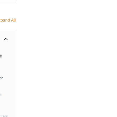
pand All
ch
ch
r
t als