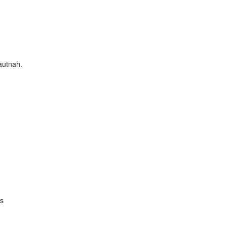
utnah.
s