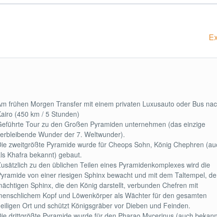
Ex
m frühen Morgen Transfer mit einem privaten Luxusauto oder Bus na
airo (450 km / 5 Stunden)
eführte Tour zu den Großen Pyramiden unternehmen (das einzige
erbleibende Wunder der 7. Weltwunder).
ie zweitgrößte Pyramide wurde für Cheops Sohn, König Chephren (au
ls Khafra bekannt) gebaut.
usätzlich zu den üblichen Teilen eines Pyramidenkomplexes wird die
yramide von einer riesigen Sphinx bewacht und mit dem Taltempel, de
ächtigen Sphinx, die den König darstellt, verbunden Chefren mit
enschlichem Kopf und Löwenkörper als Wächter für den gesamten
eiligen Ort und schützt Königsgräber vor Dieben und Feinden.
ie drittgrößte Pyramide wurde für den Pharao Mycerinus (auch bekann