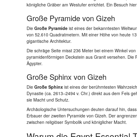
königliche Gräber am Westufer errichtet. Ein Besuch hier 
Große Pyramide von Gizeh
Die
Große Pyramide
ist eines der bekanntesten Weltwu
von 52.610 Quadratmetern. Mit einer Höhe von heute 137
gigantische Architektur.
Die schräge Seite misst 236 Meter bei einem Winkel von 
pyramidenförmigen Deckstein aus Granit versehen. Die Py
Ägypter.
Große Sphinx von Gizeh
Die
Große Sphinx
ist eines der berühmtesten Wahrzeich
Dynastie (ca. 2613–2494 v. Chr.) direkt aus dem Fels g
sie Macht und Schutz.
Archäologische Untersuchungen deuten darauf hin, dass
Erbauer der zweiten Pyramide von Gizeh. Der angrenz
zwischen religiöser Symbolik und königlicher Macht.
Warum die Egypt Essential 