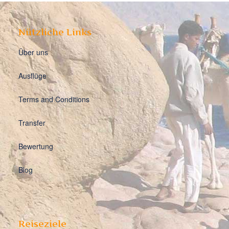
Nützliche Links
Über uns
Ausflüge
Terms and Conditions
Transfer
Bewertung
Blog
Reiseziele