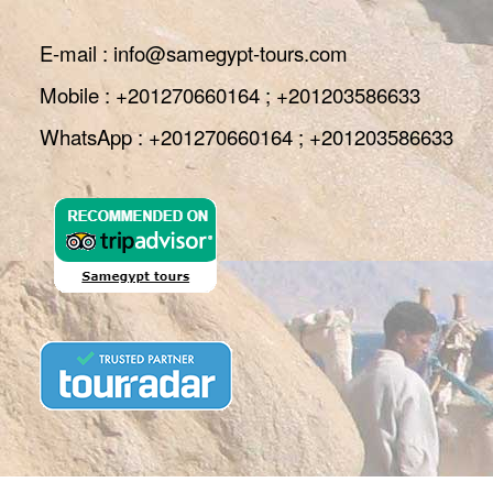
E-mail : info@samegypt-tours.com
Mobile : +201270660164 ; +201203586633
WhatsApp : +201270660164 ; +201203586633