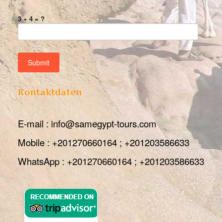
3 + 4 = ?
Kontaktdaten
E-mail : info@samegypt-tours.com
Mobile : +201270660164 ; +201203586633
WhatsApp : +201270660164 ; +201203586633