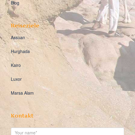
Blog
Reiseziele
Assuan
Hurghada
Kairo
Luxor
Marsa Alam
Kontakt