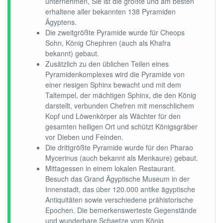
unternehmen, Sie ist die größte und am besten
erhaltene aller bekannten 138 Pyramiden
Ägyptens.
Die zweitgrößte Pyramide wurde für Cheops
Sohn, König Chephren (auch als Khafra
bekannt) gebaut.
Zusätzlich zu den üblichen Teilen eines
Pyramidenkomplexes wird die Pyramide von
einer riesigen Sphinx bewacht und mit dem
Taltempel, der mächtigen Sphinx, die den König
darstellt, verbunden Chefren mit menschlichem
Kopf und Löwenkörper als Wächter für den
gesamten heiligen Ort und schützt Königsgräber
vor Dieben und Feinden.
Die drittgrößte Pyramide wurde für den Pharao
Mycerinus (auch bekannt als Menkaure) gebaut.
Mittagessen in einem lokalen Restaurant.
Besuch das Grand Ägyptische Museum in der
Innenstadt, das über 120.000 antike ägyptische
Antiquitäten sowie verschiedene prähistorische
Epochen. Die bemerkenswerteste Gegenstände
und wunderbare Schaetze vom König