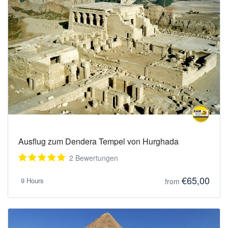
geführte Tour nach Sakkara, das für die
Stufenpyramide bekannt ist, die älteste der 138
ägyptischen Pyramiden.
Sie wurde für König Djoser aus der 3. Dynastie
von dem Architekten und Genie Imhotep erbaut.
Weiterhin das alte Kairo besuchte, wo das frühe
Judentum und das Christentum in Ägypten
aufblühten der Festung von Babylon.
Mittagessen in einem örtlichen Restaurant,
Besuch der Zitadelle von Saladin (erbaut von
Saladin im Jahr 1176, um Ägypten vor den
Feinden zu schützen, mit Blick auf die Stadt war
es leicht, sich vor Angriffen zu verteidigen.
Ausflug zum Dendera Tempel von Hurghada
Besuchen Sie die Mohamed Ali Alabaster
Moschee (eine der berühmtesten Moscheen in
2 Bewertungen
Ägypten) und hohe Minarette. Die Architekten
€65,00
haben sie nach dem Vorbild der Blauen Moschee
9 Hours
from
in Istanbul entworfen.) Beenden Sie Ihren
Besuch im Khan El Khalili Bazaar, während Sie
durch das Labyrinth der engen Gassen wandern
Lederwaren zu Parfums, Stoffen und